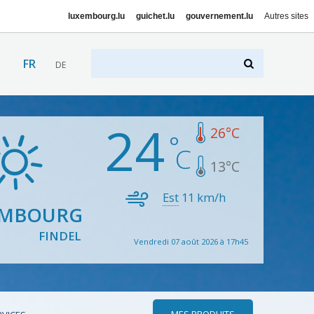
luxembourg.lu
guichet.lu
gouvernement.lu
Autres sites
FR
DE
24
26
°C
13
°C
Est
11
km/h
EMBOURG
FINDEL
Vendredi 07 août 2026 à 17h45
MES PRODUITS