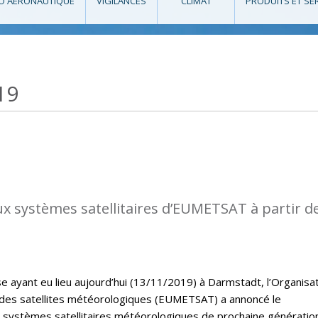
O AÉRONAUTIQUE
VIGILANCES
CLIMAT
PRODUITS ET SE
19
 systèmes satellitaires d’EUMETSAT à partir d
e ayant eu lieu aujourd’hui (13/11/2019) à Darmstadt, l’Organisa
 des satellites météorologiques (EUMETSAT) a annoncé le
systèmes satellitaires météorologiques de prochaine génératio