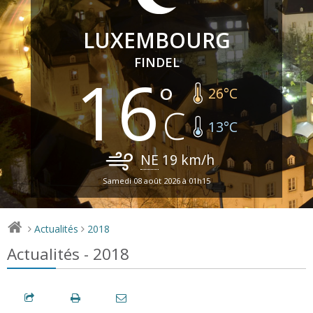
LUXEMBOURG
FINDEL
16
26
°C
13
°C
NE
19
km/h
Samedi 08 août 2026 à 01h15
Actualités
2018
>
>
Actualités - 2018