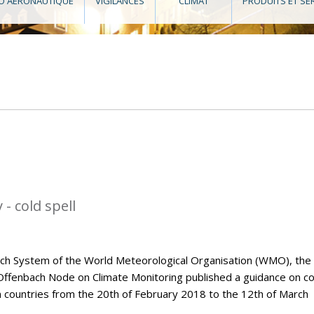
O AÉRONAUTIQUE
VIGILANCES
CLIMAT
PRODUITS ET SE
- cold spell
tch System of the World Meteorological Organisation (WMO), the
Offenbach Node on Climate Monitoring published a guidance on co
n countries from the 20th of February 2018 to the 12th of March