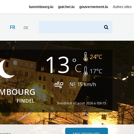
luxembourg.lu
guichet.lu
gouvernement.lu
Autres sites
FR
DE
13
24
°C
17
°C
NE
15
km/h
EMBOURG
FINDEL
Vendredi 07 août 2026 à 05h15
MES PRODUITS