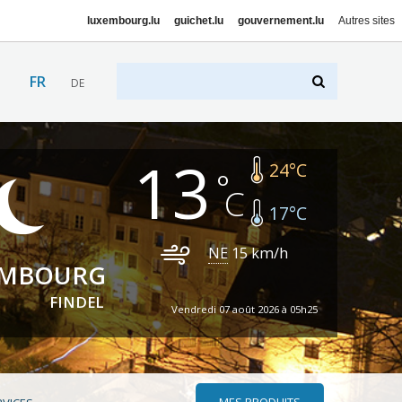
luxembourg.lu
guichet.lu
gouvernement.lu
Autres sites
FR
DE
13
24
°C
17
°C
NE
15
km/h
EMBOURG
FINDEL
Vendredi 07 août 2026 à 05h25
MES PRODUITS