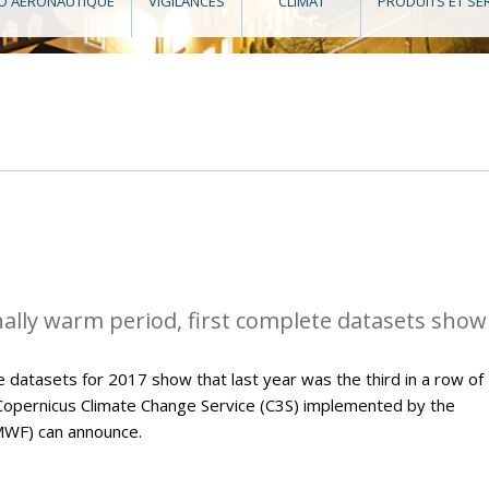
O AÉRONAUTIQUE
VIGILANCES
CLIMAT
PRODUITS ET SE
ally warm period, first complete datasets show
 datasets for 2017 show that last year was the third in a row of
Copernicus Climate Change Service (C3S) implemented by the
WF) can announce.