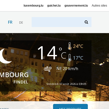
luxembourg.lu
guichet.lu
gouvernement.lu
Autres sites
FR
DE
14
24
°C
17
°C
NE
20
km/h
EMBOURG
FINDEL
Vendredi 07 août 2026 à 03h05
MES PRODUITS