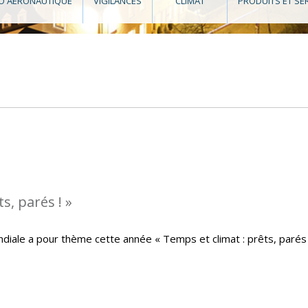
O AÉRONAUTIQUE
VIGILANCES
CLIMAT
PRODUITS ET SE
s, parés ! »
iale a pour thème cette année « Temps et climat : prêts, parés 