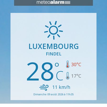
LUXEMBOURG
FINDEL
28
30
°C
17
°C
11
km/h
Dimanche 09 août 2026 à 11h35