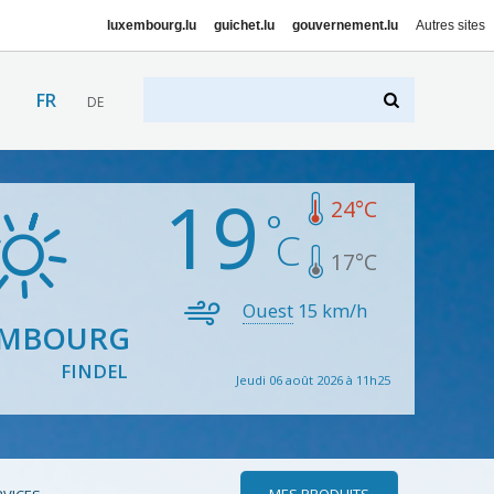
luxembourg.lu
guichet.lu
gouvernement.lu
Autres sites
FR
DE
19
24
°C
17
°C
Ouest
15
km/h
EMBOURG
FINDEL
Jeudi 06 août 2026 à 11h25
MES PRODUITS