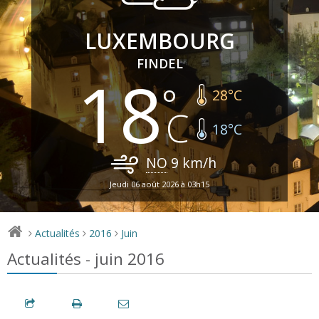
LUXEMBOURG
FINDEL
18
28
°C
18
°C
NO
9
km/h
Jeudi 06 août 2026 à 03h15
Actualités
2016
Juin
>
>
>
Actualités - juin 2016