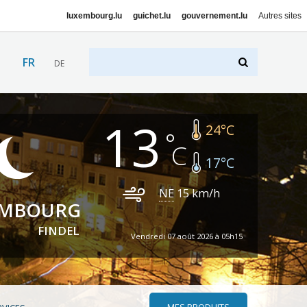
luxembourg.lu
guichet.lu
gouvernement.lu
Autres sites
FR
DE
13
24
°C
17
°C
NE
15
km/h
EMBOURG
FINDEL
Vendredi 07 août 2026 à 05h15
MES PRODUITS