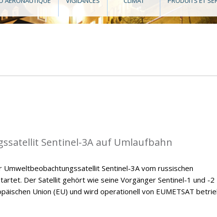
O AÉRONAUTIQUE
VIGILANCES
CLIMAT
PRODUITS ET SE
satellit Sentinel-3A auf Umlaufbahn
 Umweltbeobachtungssatellit Sentinel-3A vom russischen
rtet. Der Satellit gehört wie seine Vorgänger Sentinel-1 und -2
äischen Union (EU) und wird operationell von EUMETSAT betrie