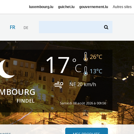
luxembourg.lu
guichet.lu
gouvernement.lu
Autres sites
FR
DE
17
26
°C
13
°C
NE
20
km/h
EMBOURG
FINDEL
Samedi 08 août 2026 à 00h56
MES PRODUITS