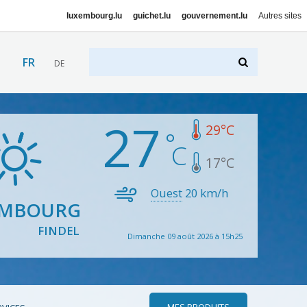
luxembourg.lu
guichet.lu
gouvernement.lu
Autres sites
FR
DE
27
29
°C
17
°C
Ouest
20
km/h
EMBOURG
FINDEL
Dimanche 09 août 2026 à 15h25
MES PRODUITS