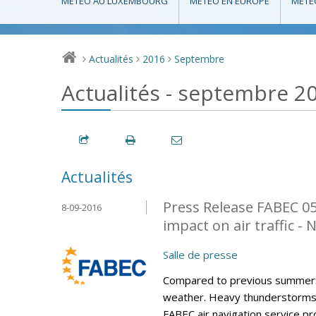
MÉTÉO AU LUXEMBOURG
MÉTÉO EN EUROPE
MÉTÉ
Actualités
2016
Septembre
>
>
>
Actualités - septembre 2
Actualités
Press Release FABEC 0
8-09-2016
impact on air traffic -
Salle de presse
Compared to previous summers
weather. Heavy thunderstorms h
FABEC air navigation service p