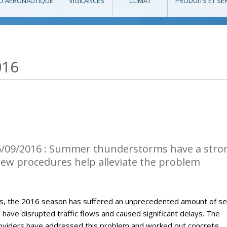
O AÉRONAUTIQUE
VIGILANCES
CLIMAT
PRODUITS ET SE
016
5/09/2016 : Summer thunderstorms have a stro
 New procedures help alleviate the problem
, the 2016 season has suffered an unprecedented amount of s
ave disrupted traffic flows and caused significant delays. The
roviders have addressed this problem and worked out concrete