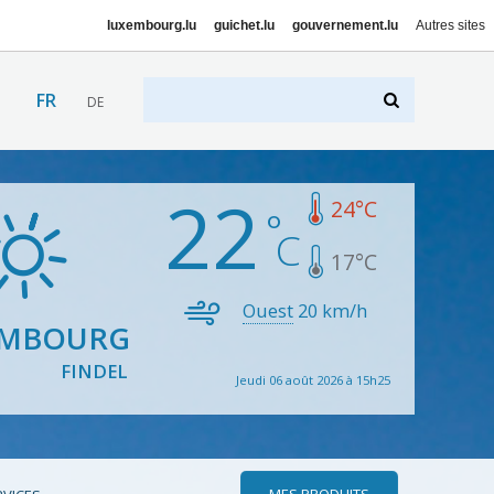
luxembourg.lu
guichet.lu
gouvernement.lu
Autres sites
FR
DE
22
24
°C
17
°C
Ouest
20
km/h
EMBOURG
FINDEL
Jeudi 06 août 2026 à 15h25
MES PRODUITS