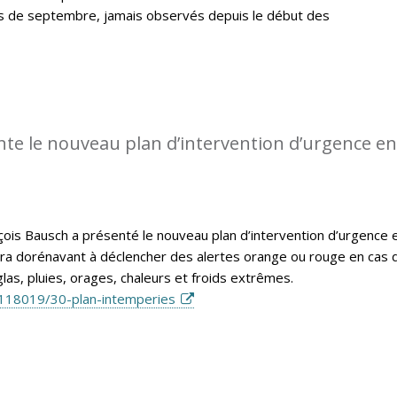
is de septembre, jamais observés depuis le début des
te le nouveau plan d’intervention d’urgence en
nçois Bausch a présenté le nouveau plan d’intervention d’urgence 
vira dorénavant à déclencher des alertes orange ou rouge en cas 
las, pluies, orages, chaleurs et froids extrêmes.
118019/30-plan-intemperies