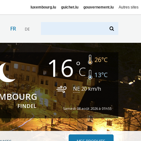
luxembourg.lu
guichet.lu
gouvernement.lu
Autres sites
FR
DE
16
26
°C
13
°C
NE
20
km/h
EMBOURG
FINDEL
Samedi 08 août 2026 à 01h55
MES PRODUITS