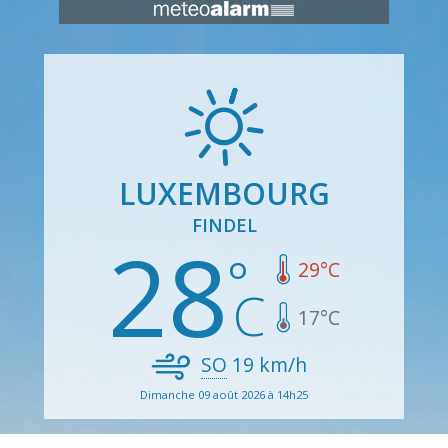
LUXEMBOURG
FINDEL
28
29
°C
17
°C
SO
19
km/h
Dimanche 09 août 2026 à 14h25