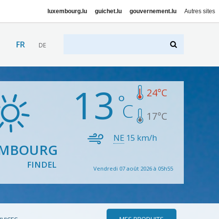
luxembourg.lu
guichet.lu
gouvernement.lu
Autres sites
FR
DE
13
24
°C
17
°C
NE
15
km/h
EMBOURG
FINDEL
Vendredi 07 août 2026 à 05h55
MES PRODUITS