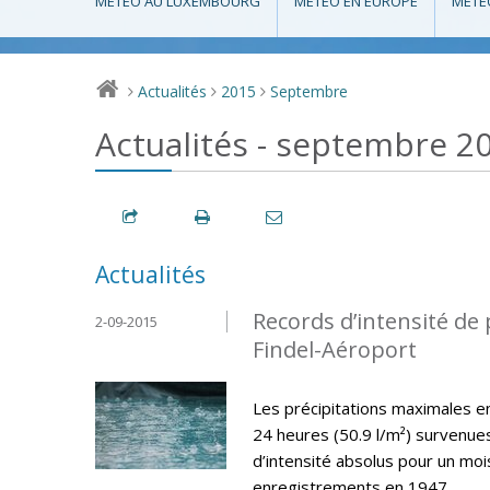
MÉTÉO AU LUXEMBOURG
MÉTÉO EN EUROPE
MÉTÉ
Actualités
2015
Septembre
>
>
>
Actualités - septembre 2
Actualités
Records d’intensité de 
2-09-2015
Findel-Aéroport
Les précipitations maximales en 
24 heures (50.9 l/m²) survenu
d’intensité absolus pour un mo
enregistrements en 1947.