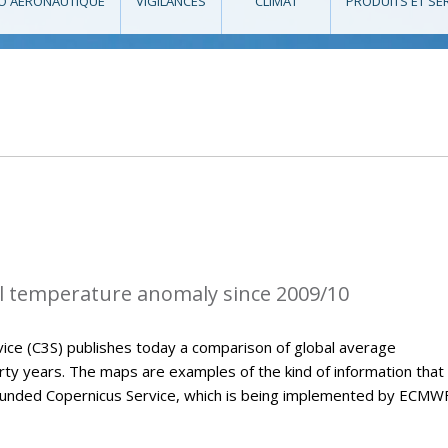
O AÉRONAUTIQUE
VIGILANCES
CLIMAT
PRODUITS ET SE
l temperature anomaly since 2009/10
ice (C3S) publishes today a comparison of global average
ty years. The maps are examples of the kind of information that 
U-funded Copernicus Service, which is being implemented by ECMWF