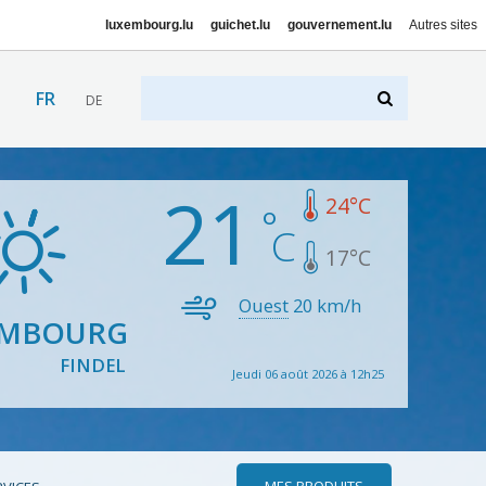
luxembourg.lu
guichet.lu
gouvernement.lu
Autres sites
FR
DE
21
24
°C
17
°C
Ouest
20
km/h
EMBOURG
FINDEL
Jeudi 06 août 2026 à 12h25
MES PRODUITS