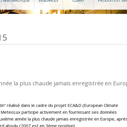
O AÉRONAUTIQUE
VIGILANCES
CLIMAT
PRODUITS ET SE
15
nnée la plus chaude jamais enregistrée en Eur
letin” réalisé dans le cadre du projet ECA&D (European Climate
MeteoLux participe activement en fournissant ses données
euxième année la plus chaude jamais enregistrée en Europe, aprè
ord absolu (2007 est en 3ème position)