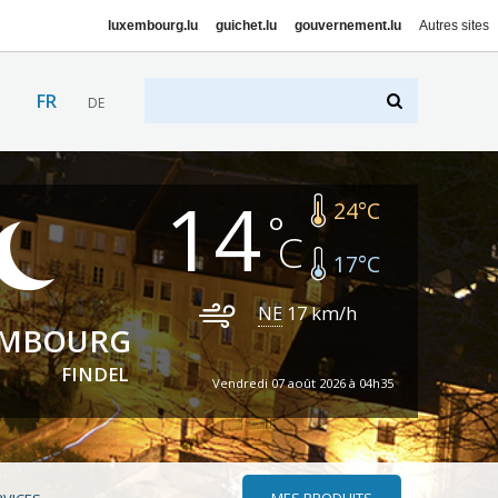
luxembourg.lu
guichet.lu
gouvernement.lu
Autres sites
FR
DE
14
24
°C
17
°C
NE
17
km/h
EMBOURG
FINDEL
Vendredi 07 août 2026 à 04h35
MES PRODUITS