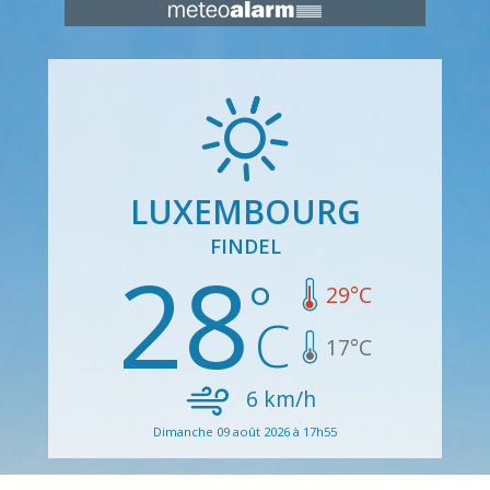
LUXEMBOURG
FINDEL
28
29
°C
17
°C
6
km/h
Dimanche 09 août 2026 à 17h55