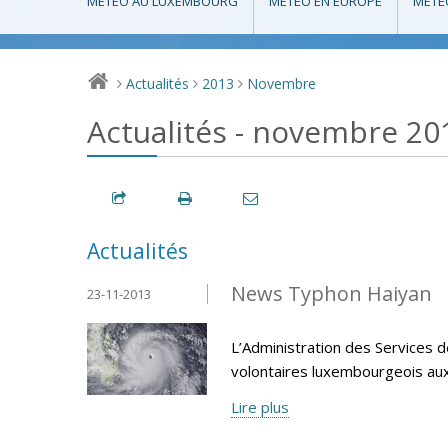
MÉTÉO AU LUXEMBOURG
MÉTÉO EN EUROPE
MÉTÉ
Actualités
2013
Novembre
>
>
>
Actualités - novembre 20
Actualités
News Typhon Haiyan
23-11-2013
L’Administration des Services d
volontaires luxembourgeois aux P
Lire plus