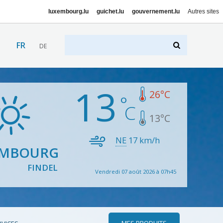
luxembourg.lu
guichet.lu
gouvernement.lu
Autres sites
FR
DE
13
26
°C
13
°C
NE
17
km/h
EMBOURG
FINDEL
Vendredi 07 août 2026 à 07h45
MES PRODUITS