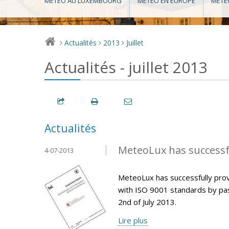
MÉTÉO AU LUXEMBOURG
MÉTÉO EN EUROPE
MÉTÉ
Actualités
2013
Juillet
>
>
>
Actualités - juillet 2013
Actualités
MeteoLux has successfu
4-07-2013
MeteoLux has successfully pro
with ISO 9001 standards by pas
2nd of July 2013.
Lire plus