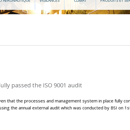
O AÉRONAUTIQUE
VIGILANCES
CLIMAT
PRODUITS ET SE
lly passed the ISO 9001 audit
ven that the processes and management system in place fully co
sing the annual external audit which was conducted by BSI on 1s