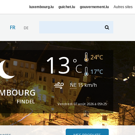
luxembourg.lu
guichet.lu
gouvernement.lu
Autres sites
FR
DE
13
24
°C
17
°C
NE
15
km/h
EMBOURG
FINDEL
Vendredi 07 août 2026 à 05h25
MES PRODUITS