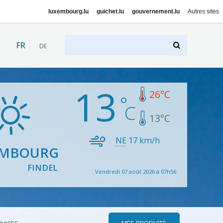
luxembourg.lu
guichet.lu
gouvernement.lu
Autres sites
FR
DE
13
26
°C
13
°C
NE
17
km/h
EMBOURG
FINDEL
Vendredi 07 août 2026 à 07h56
MES PRODUITS