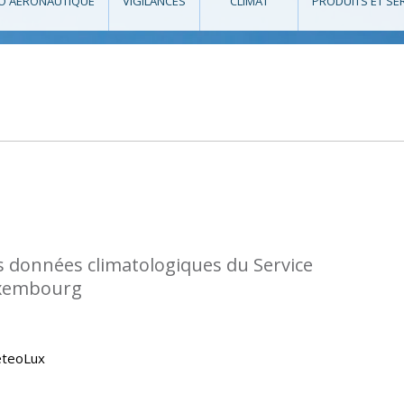
O AÉRONAUTIQUE
VIGILANCES
CLIMAT
PRODUITS ET SE
s données climatologiques du Service
uxembourg
eteoLux