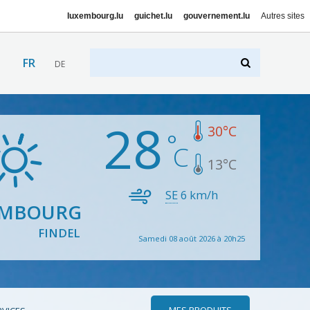
luxembourg.lu
guichet.lu
gouvernement.lu
Autres sites
FR
DE
28
30
°C
13
°C
SE
6
km/h
EMBOURG
FINDEL
Samedi 08 août 2026 à 20h25
MES PRODUITS