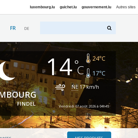
luxembourg.lu
guichet.lu
gouvernement.lu
Autres sites
FR
DE
14
24
°C
17
°C
NE
17
km/h
EMBOURG
FINDEL
Vendredi 07 août 2026 à 04h45
MES PRODUITS