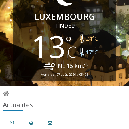
LUXEMBOURG
FINDEL
13
24
°C
17
°C
NE
15
km/h
Vendredi 07 août 2026 à 05h05
Actualités