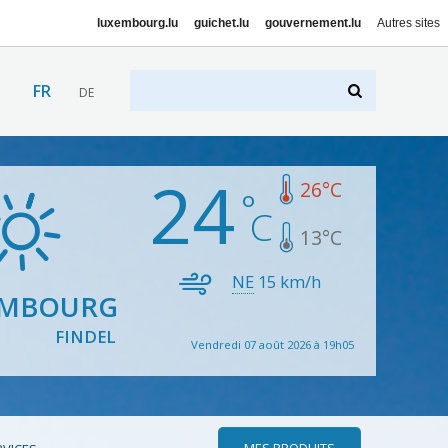
luxembourg.lu
guichet.lu
gouvernement.lu
Autres sites
FR
DE
24
26
°C
13
°C
NE
15
km/h
EMBOURG
FINDEL
Vendredi 07 août 2026 à 19h05
MES PRODUITS