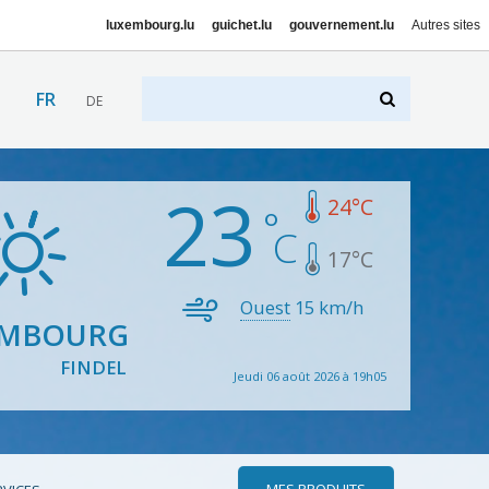
luxembourg.lu
guichet.lu
gouvernement.lu
Autres sites
FR
DE
23
24
°C
17
°C
Ouest
15
km/h
EMBOURG
FINDEL
Jeudi 06 août 2026 à 19h05
MES PRODUITS