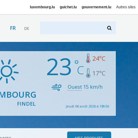
luxembourg.lu
guichet.lu
gouvernement.lu
Autres sites
FR
DE
23
24
°C
17
°C
Ouest
15
km/h
EMBOURG
FINDEL
Jeudi 06 août 2026 à 18h56
MES PRODUITS