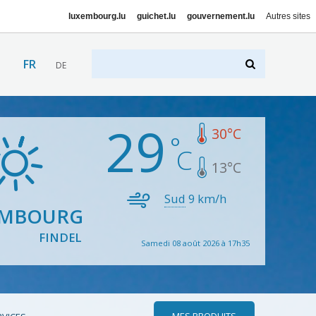
luxembourg.lu
guichet.lu
gouvernement.lu
Autres sites
FR
DE
29
30
°C
13
°C
Sud
9
km/h
EMBOURG
FINDEL
Samedi 08 août 2026 à 17h35
MES PRODUITS