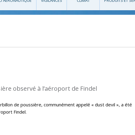
O AÉRONAUTIQUE
VIGILANCES
CLIMAT
PRODUITS ET SE
ière observé à l’aéroport de Findel
ourbillon de poussière, communément appelé « dust devil », a été
oport Findel.