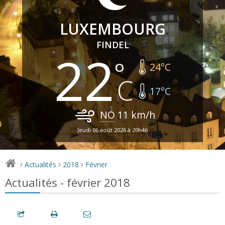
LUXEMBOURG
FINDEL
22
24
°C
17
°C
NO
11
km/h
Jeudi 06 août 2026 à 20h46
Actualités
2018
Février
>
>
>
Actualités - février 2018