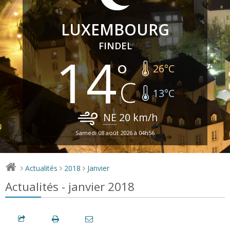
LUXEMBOURG
FINDEL
14
26
°C
13
°C
NE
20
km/h
Samedi 08 août 2026 à 04h56
Actualités
2018
Janvier
>
>
>
Actualités - janvier 2018