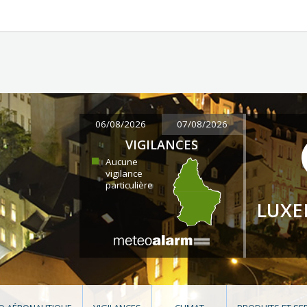
06/08/2026
07/08/2026
VIGILANCES
Aucune
vigilance
particulière
LUX