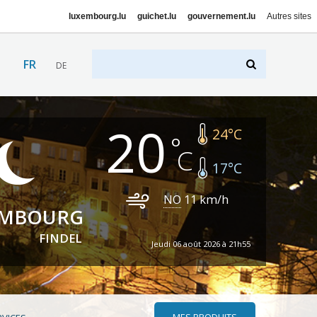
luxembourg.lu
guichet.lu
gouvernement.lu
Autres sites
FR
DE
20
24
°C
17
°C
NO
11
km/h
EMBOURG
FINDEL
Jeudi 06 août 2026 à 21h55
MES PRODUITS