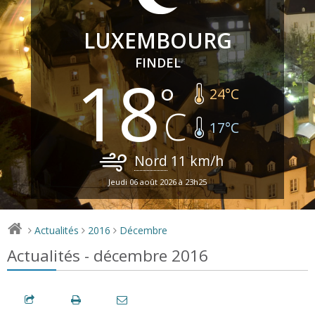
LUXEMBOURG
FINDEL
18
24
°C
17
°C
Nord
11
km/h
Jeudi 06 août 2026 à 23h25
Actualités
2016
Décembre
>
>
>
Actualités - décembre 2016