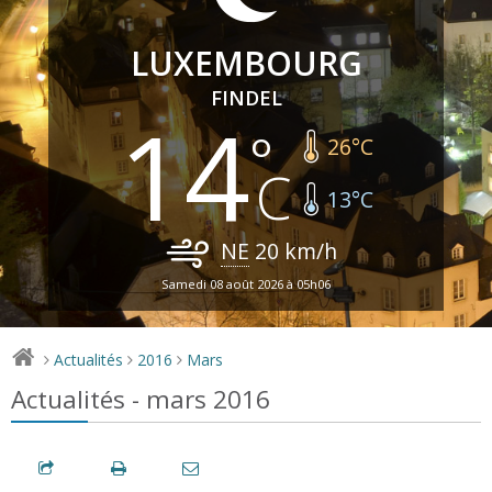
LUXEMBOURG
FINDEL
14
26
°C
13
°C
NE
20
km/h
Samedi 08 août 2026 à 05h06
Actualités
2016
Mars
>
>
>
Actualités - mars 2016