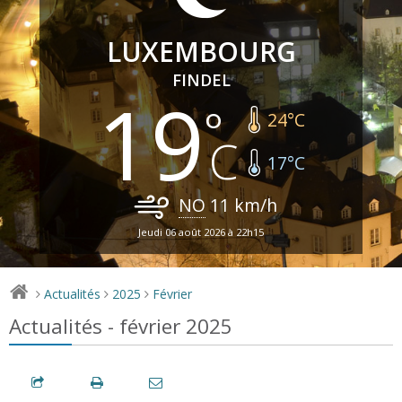
LUXEMBOURG
FINDEL
19
24
°C
17
°C
NO
11
km/h
Jeudi 06 août 2026 à 22h15
Actualités
2025
Février
>
>
>
Actualités - février 2025