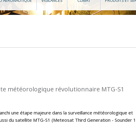
O AÉRONAUTIQUE
VIGILANCES
CLIMAT
PRODUITS ET SE
llite météorologique révolutionnaire MTG-S1
 franchi une étape majeure dans la surveillance météorologique et
éussi du satellite MTG-S1 (Meteosat Third Generation - Sounder 1