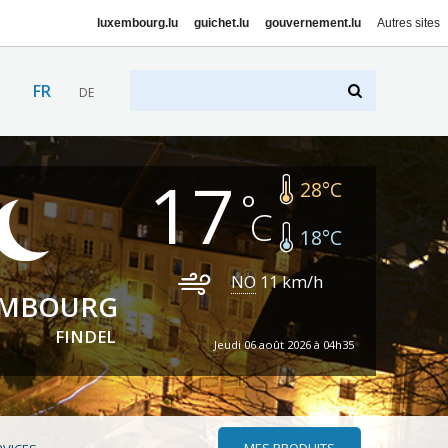
luxembourg.lu
guichet.lu
gouvernement.lu
Autres sites
FR
DE
17
28
°C
18
°C
NO
11
km/h
EMBOURG
FINDEL
Jeudi 06 août 2026 à 04h35
MES PRODUITS