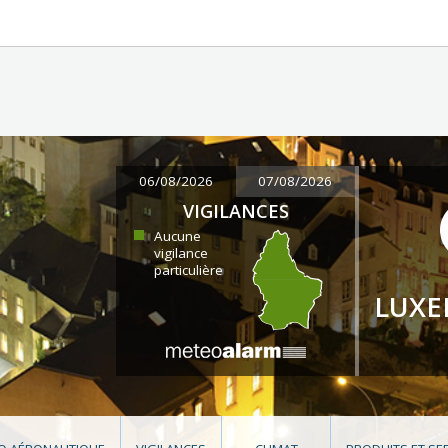
06/08/2026
07/08/2026
VIGILANCES
Aucune
vigilance
particulière
LUX