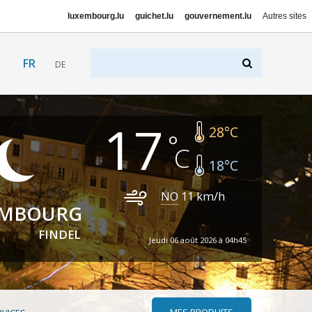
luxembourg.lu
guichet.lu
gouvernement.lu
Autres sites
FR
DE
17
28
°C
18
°C
NO
11
km/h
EMBOURG
FINDEL
Jeudi 06 août 2026 à 04h45
MES PRODUITS