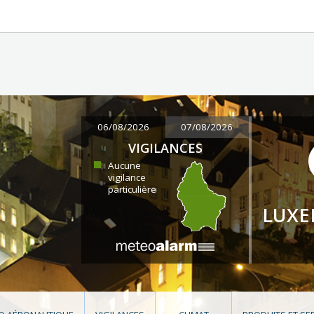
06/08/2026
07/08/2026
VIGILANCES
Aucune
vigilance
particulière
LUX