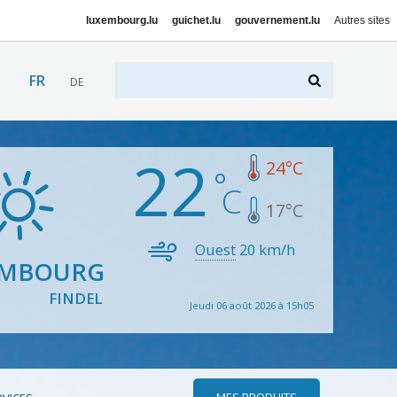
luxembourg.lu
guichet.lu
gouvernement.lu
Autres sites
FR
DE
22
24
°C
17
°C
Ouest
20
km/h
EMBOURG
FINDEL
Jeudi 06 août 2026 à 15h05
MES PRODUITS