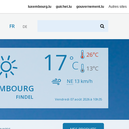
luxembourg.lu
guichet.lu
gouvernement.lu
Autres sites
FR
DE
17
26
°C
13
°C
NE
13
km/h
EMBOURG
FINDEL
Vendredi 07 août 2026 à 10h35
MES PRODUITS