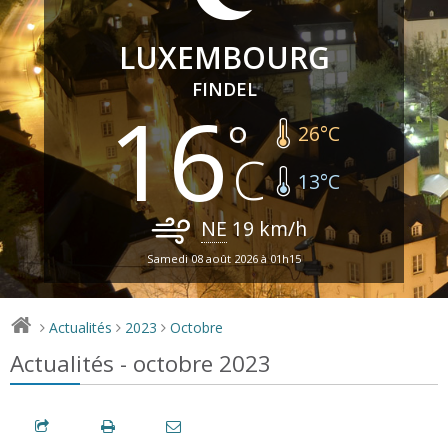
LUXEMBOURG
FINDEL
16
26
°C
13
°C
NE
19
km/h
Samedi 08 août 2026 à 01h15
Actualités
2023
Octobre
>
>
>
Actualités - octobre 2023