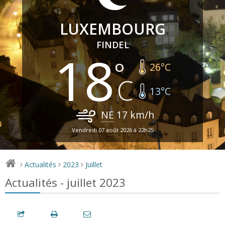
LUXEMBOURG
FINDEL
18
26
°C
13
°C
NE
17
km/h
Vendredi 07 août 2026 à 22h25
Actualités
2023
Juillet
>
>
>
Actualités - juillet 2023