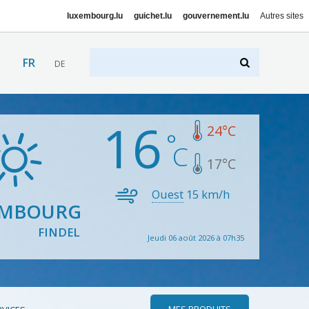
luxembourg.lu
guichet.lu
gouvernement.lu
Autres sites
FR
DE
16
24
°C
17
°C
Ouest
15
km/h
EMBOURG
FINDEL
Jeudi 06 août 2026 à 07h35
MES PRODUITS