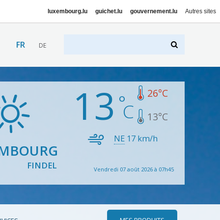
luxembourg.lu
guichet.lu
gouvernement.lu
Autres sites
FR
DE
13
26
°C
13
°C
NE
17
km/h
EMBOURG
FINDEL
Vendredi 07 août 2026 à 07h45
MES PRODUITS