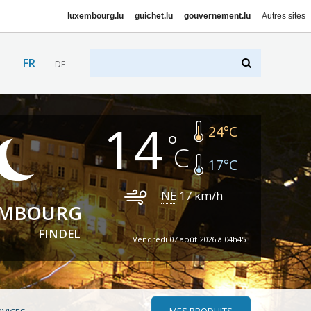
luxembourg.lu
guichet.lu
gouvernement.lu
Autres sites
FR
DE
14
24
°C
17
°C
NE
17
km/h
EMBOURG
FINDEL
Vendredi 07 août 2026 à 04h45
MES PRODUITS