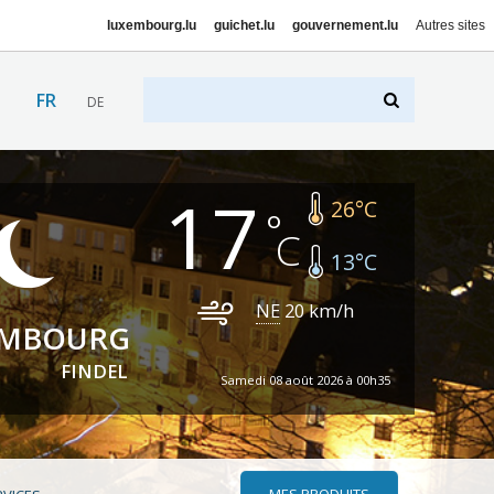
luxembourg.lu
guichet.lu
gouvernement.lu
Autres sites
FR
DE
17
26
°C
13
°C
NE
20
km/h
EMBOURG
FINDEL
Samedi 08 août 2026 à 00h35
MES PRODUITS