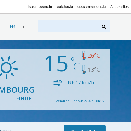
luxembourg.lu
guichet.lu
gouvernement.lu
Autres sites
FR
DE
15
26
°C
13
°C
NE
17
km/h
EMBOURG
FINDEL
Vendredi 07 août 2026 à 08h45
MES PRODUITS