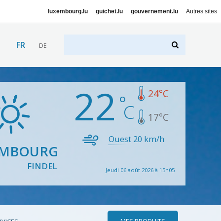
luxembourg.lu
guichet.lu
gouvernement.lu
Autres sites
FR
DE
22
24
°C
17
°C
Ouest
20
km/h
EMBOURG
FINDEL
Jeudi 06 août 2026 à 15h05
MES PRODUITS