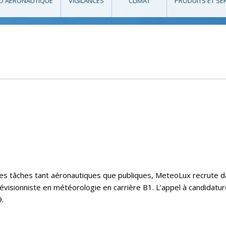
O AÉRONAUTIQUE
VIGILANCES
CLIMAT
PRODUITS ET SE
e ses tâches tant aéronautiques que publiques, MeteoLux recrute 
évisionniste en météorologie en carrière B1. L’appel à candidatu
.