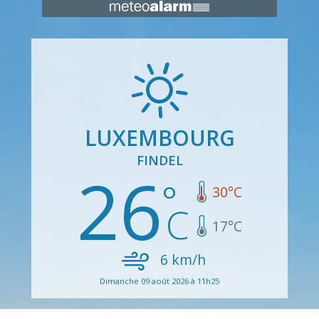
LUXEMBOURG
FINDEL
26
30
°C
17
°C
6
km/h
Dimanche 09 août 2026 à 11h25