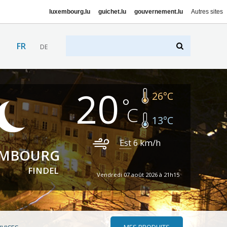
luxembourg.lu
guichet.lu
gouvernement.lu
Autres sites
FR
DE
20
26
°C
13
°C
Est
6
km/h
EMBOURG
FINDEL
Vendredi 07 août 2026 à 21h15
MES PRODUITS