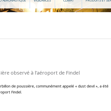
O AÉRONAUTIQUE
VIGILANCES
CLIMAT
PRODUITS ET SE
ière observé à l’aéroport de Findel
ourbillon de poussière, communément appelé « dust devil », a été
oport Findel.