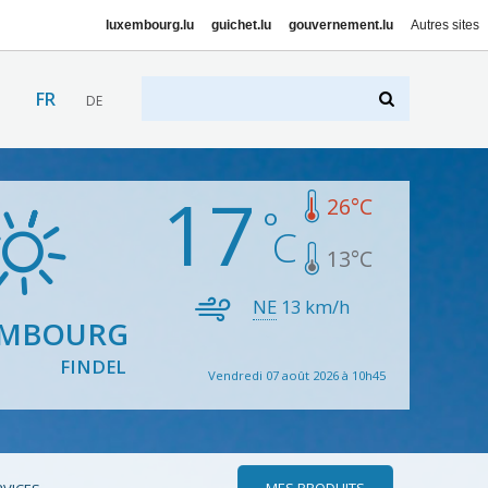
luxembourg.lu
guichet.lu
gouvernement.lu
Autres sites
FR
DE
17
26
°C
13
°C
NE
13
km/h
EMBOURG
FINDEL
Vendredi 07 août 2026 à 10h45
MES PRODUITS