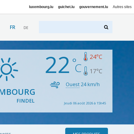
luxembourg.lu
guichet.lu
gouvernement.lu
Autres sites
FR
DE
22
24
°C
17
°C
Ouest
24
km/h
EMBOURG
FINDEL
Jeudi 06 août 2026 à 15h45
MES PRODUITS