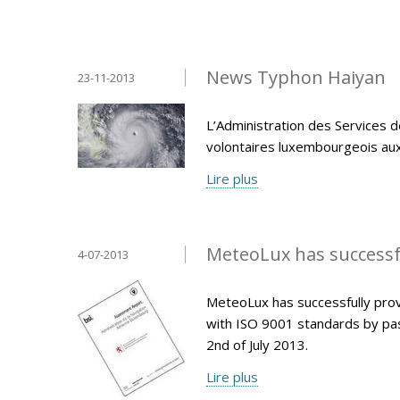
News Typhon Haiyan
23-11-2013
L’Administration des Services d
volontaires luxembourgeois aux P
Lire plus
MeteoLux has successfu
4-07-2013
MeteoLux has successfully pro
with ISO 9001 standards by pas
2nd of July 2013.
Lire plus